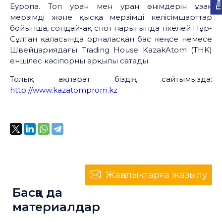
Еуропа. Топ уран мен уран өнімдерін ұзақ
мерзімді және қысқа мерзімді келісімшарттар
бойынша, сондай-ақ спот нарығында тікелей Нұр-
Сұлтан қаласында орналасқан бас кеңсе немесе
Швейцариядағы Trading House KazakAtom (THK)
еншілес кәсіпорны арқылы сатады
Толық ақпарат біздің сайтымызда:
http://www.kazatomprom.kz
Жаңалықтарға жазылу
Басқа да
материалдар