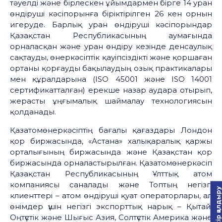
тәуелді және бірлескен ұйымдармен бірге 14 уран
өндіруші кәсіпорынға біріктірілген 26 кен орнын
игеруде. Барлық уран өндіруші кәсіпорындар
Қазақстан Республикасының аумағында
орналасқан және уран өндіру кезінде денсаулық
сақтауды, өнеркәсіптік қауіпсіздікті және қоршаған
ортаны қорғауды бақылаудың озық практикалары
мен құралдарына (ISO 45001 және ISO 14001
сертификатталған) ерекше назар аудара отырып,
жерасты ұңғымалық шаймалау технологиясын
қолданады.
Қазатомөнеркәсіптің бағалы қағаздары Лондон
қор биржасында, «Астана» халықаралық қаржы
орталығының биржасында және Қазақстан қор
биржасында орналастырылған. Қазатомөнеркәсіп
Қазақстан Республикасының Ұлттық атом
компаниясы саналады және Топтың негізгі
Пікір қалдыру
клиенттері – атом өндіруші қуат операторлары, ал
өнімдер үшін негізгі экспорттық нарық – Қытай,
Оңтүстік және Шығыс Азия, Солтүстік Америка және