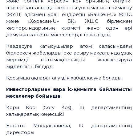
және Солтүстік Хорасан кен орнының оңтүстік-
шығыс қапталында жерасты ұңғымалық шаймалау
(ЖҰШ) әдісімен уран өндіретін «Байкен-U» ЖШС
және «Хорасан-U» БК» ЖШС бірлескен
кәсіпорындарының қызметі және одан әрі
дамуына қатысты мәселелерді талқылады.
Кездесуге қатысушылар атом саласындағы
бірлескен жобаларды іске асыру мақсатында ұзақ
мерзімді ынтымақтастықты жалғастыруға
мүдделілігін білдірді.
Қосымша ақпарат алу үшін хабарласуға болады:
Инвесторлармен өзара іс-қимылға байланысты
мәселелер бойынша
Кори Кос (Cory Kos), IR департаментінің
халықаралық кеңесшісі
Ботагөз Молдағалиева, IR департаментінің
директоры