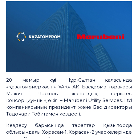
20 мамыр күні Нұр-Сұлтан қаласында
«Қазатомөнеркәсіп» ҰАК» АҚ Басқарма төрағасы
Мәжит Шәріпов жапондық серіктес
консорциумның өкілі – Marubeni Utility Services, Ltd
компаниясының президенті және Бас директоры
Тадонари Тобитамен кездесті.
Кездесу барысында тараптар Қызылорда
облысындағы Хорасан-1, Хорасан-2 учаскелерінде