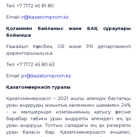
Тел: +7 7172 45 81 80
Email:
ir@kazatomprom.kz
Қоғаммен байланыс және БАҚ сұраулары
бойынша
Ғажайып Күмісбек, GR және PR департаменті
директорының м.а.
Тел: +7 7172 45 80 63
Email:
pr@kazatomprom.kz
Қазатомөнеркәсіп туралы
Қазатомөнеркәсіп – 2021 жылы әлемдік бастапқы
уран өндірудің жиынтық көлемінен шамамен 24%
- ы мөлшерінде компанияның қатысу үлесіне
барабар табиғи уран өндіретін әлемдегі ең ірі
уран өндіруші. Топтың саладағы ең ірі резервтік
уран базасы бар. Қазатомөнеркәсіп еншілес,