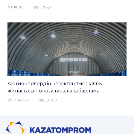
3 шiлде
2957
Акционерлердің кезектен тыс жалпы
жиналысын өткізу туралы хабарлама
26 маусым
3742