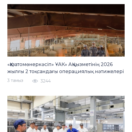
«Қазатомөнеркәсіп» ҰАК» АҚ қызметінің 2026
жылғы 2 тоқсандағы операциялық нәтижелері
3 тамыз
3244