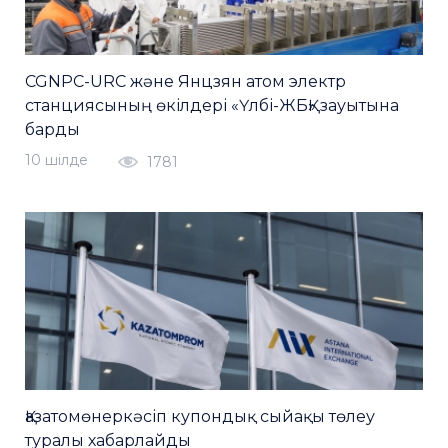
CGNPC-URC және Янцзян атом электр
станциясының өкілдері «Үлбі-ЖБҚ» зауытына
барды
10 шiлде
1781
Қазатомөнеркәсіп купондық сыйақы төлеу
туралы хабарлайды