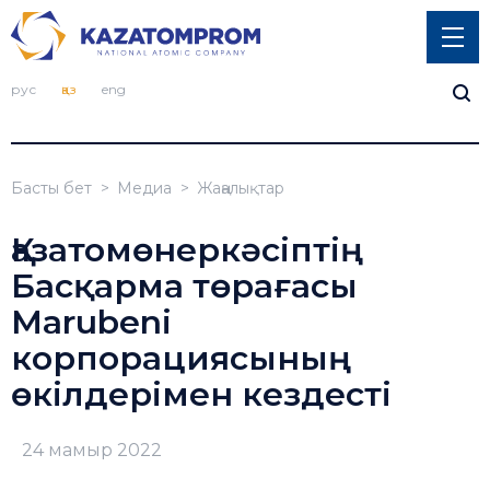
рус
қаз
eng
Басты бет
Медиа
Жаңалықтар
Қазатомөнеркәсіптің
Басқарма төрағасы
Marubeni
корпорациясының
өкілдерімен кездесті
24 мамыр 2022