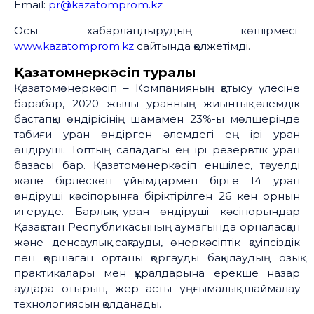
Email:
pr@kazatomprom.kz
Осы хабарландырудың көшірмесі
www.kazatomprom.kz
сайтында қолжетімді.
Қазатомөнеркәсіп туралы
Қазатомөнеркәсіп – Компанияның қатысу үлесіне
барабар, 2020 жылы уранның жиынтық әлемдік
бастапқы өндірісінің шамамен 23%-ы мөлшерінде
табиғи уран өндірген әлемдегі ең ірі уран
өндіруші. Топтың саладағы ең ірі резервтік уран
базасы бар. Қазатомөнеркәсіп еншілес, тәуелді
және бірлескен ұйымдармен бірге 14 уран
өндіруші кәсіпорынға біріктірілген 26 кен орнын
игеруде. Барлық уран өндіруші кәсіпорындар
Қазақстан Республикасының аумағында орналасқан
және денсаулық сақтауды, өнеркәсіптік қауіпсіздік
пен қоршаған ортаны қорғауды бақылаудың озық
практикалары мен құралдарына ерекше назар
аудара отырып, жер асты ұңғымалық шаймалау
технологиясын қолданады.