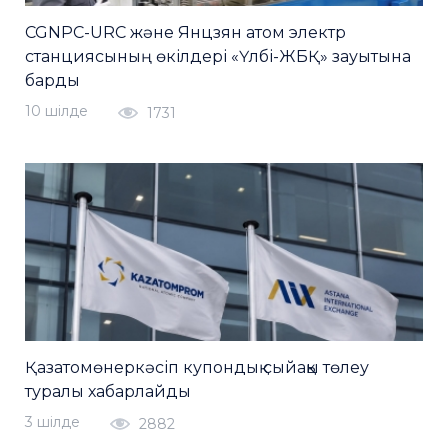
CGNPC-URC және Янцзян атом электр
станциясының өкілдері «Үлбі-ЖБҚ» зауытына
барды
10 шiлде
1731
Қазатомөнеркәсіп купондық сыйақы төлеу
туралы хабарлайды
3 шiлде
2882