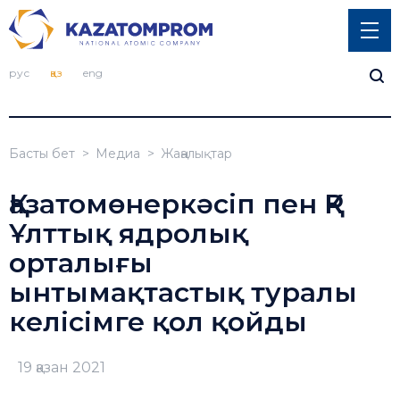
рус
қаз
eng
Басты бет
Медиа
Жаңалықтар
Қазатомөнеркәсіп пен ҚР
Ұлттық ядролық
орталығы
ынтымақтастық туралы
келісімге қол қойды
19 қазан 2021