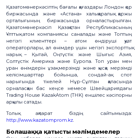
Қазатомөнеркәсіптің бағалы қағаздары Лондон қор
биржасында және «Астана» халықаралық қаржы
орталығының биржасында орналастырылған.
Қазатомөнеркәсіп Қазақстан Республикасының
Ұлттық атом компаниясы саналады және Топтың
негізгі клиенттері – атом өндіруші қуат
операторлары, ал өнімдер үшін негізгі экспорттық
нарық – Қытай, Оңтүстік және Шығыс Азия,
Солтүстік Америка және Еуропа. Топ уран мен
уран өнімдерін ұзақ мерзімді және қысқа мерзімді
келісімшарттар бойынша, сондай-ақ спот
нарығында тікелей Нұр-Сұлтан қаласында
орналасқан бас кеңсе немесе Швейцариядағы
Trading House KazakAtom (THK) еншілес кәсіпорны
арқылы сатады.
Толық ақпарат біздің сайтымызда:
http://www.kazatomprom.kz
.
Болашаққа қатысты мәлімдемелер