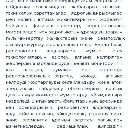
Осы ынтымақтастық шеңберінде атом энергиясын
пайдалану саласындағы жобаларға ғылыми-
техникалық сараптамалар, ядролық қондырғылар
мен көліктік қаптама жиынтықтарының күрделілігі
бойынша физикалық есептер, перспективалық
материалдар мен ядролық отын құрамдауыштарын
ғылыми-зерттеу жұмыстарын және реакторлық
сынақтар жүргізу жоспарланып отыр. Бұдан басқа,
радиоактивті қалдықтармен жұмыс істеу
технологияларын әзірлеу, қалпына келтірілген
жерлердің құнарландырудан кейінгі мониторингін
қоса алғанда, аумақтар мен жерлерді
радиоэкологиялық зерттеу, жоюды, қалпына
келтіруді жоспарлауды оңтайландыру және атом
энергиясын пайдалану объектілерінің тіршілік
циклін аяқтау жөніндегі жұмыстарды ұйымдастыру
көзделеді. Ынтымақтастық бағыттарының арасында
кен орындарының, радиоактивті қалдықтардың,
қалдық қоймаларының, үйінділерінің радионуклидті
және элементтік құрамын зерттеу, халық пен
қызметкерлердің радиациялық қауіпсіздігін