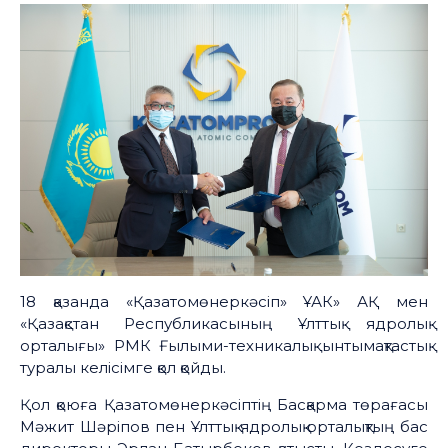
18 қазанда «Қазатомөнеркәсіп» ҰАК» АҚ мен
«Қазақстан Республикасының Ұлттық ядролық
орталығы» РМК Ғылыми-техникалық ынтымақтастық
туралы келісімге қол қойды.
Қол қоюға Қазатомөнеркәсіптің Басқарма төрағасы
Мәжит Шәріпов пен Ұлттық ядролық орталықтың бас