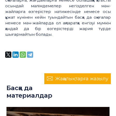
оқиғаларға, жағдайларға немесе болашаққа қатысты
осындай мәлімдемелер негізделген мән-
жайларға өзгерістер нәтижесінде немесе осы
құжат күнінен кейін туындайтын басқа да оқиғалар
немесе мән-жайларда ол ақпаратқа енгізуі мүмкін
қандай да бір өзгерістерді жария түрде
шығармайтын болады.
Жаңалықтарға жазылу
Басқа да
материалдар