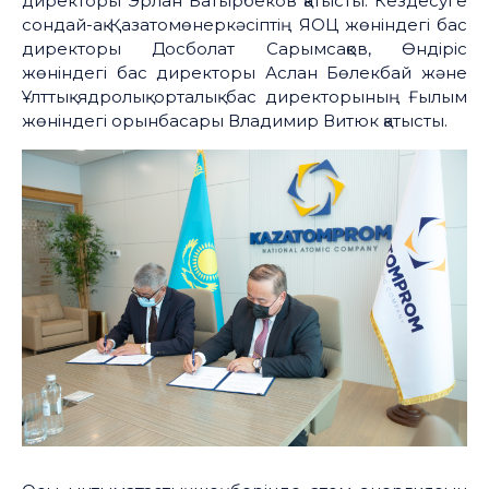
директоры Эрлан Батырбеков қатысты. Кездесуге
сондай-ақ Қазатомөнеркәсіптің ЯОЦ жөніндегі бас
директоры Досболат Сарымсақов, Өндіріс
жөніндегі бас директоры Аслан Бөлекбай және
Ұлттық ядролық орталық бас директорының Ғылым
жөніндегі орынбасары Владимир Витюк қатысты.