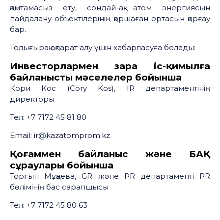
қамтамасыз ету, сондай-ақ атом энергиясын
пайдалану объектілерінің қоршаған ортасын қорғау
бар.
Толығырақ ақпарат алу үшін хабарласуға болады:
Инвесторлармен өзара іс-қимылға
байланысты мәселелер бойынша
Кори Кос (Cory Kos), IR департаментінің
директоры
Тел: +7 7172 45 81 80
Email: ir@kazatomprom.kz
Қоғаммен байланыс және БАҚ
сұраулары бойынша
Торғын Мұқаева, GR және PR департаменті PR
бөлімінің бас сарапшысы
Тел: +7 7172 45 80 63