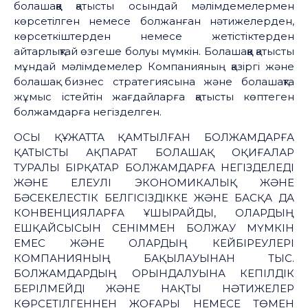
болашаққа қатысты осындай мәлімдемелермен
көрсетілген немесе болжанған нәтижелерден,
көрсеткіштерден немесе жетістіктерден
айтарлықтай өзгеше болуы мүмкін. Болашаққа қатысты
мұндай мәлімдемелер Компанияның қазіргі және
болашақ бизнес стратегиясына және болашақта
жұмыс істейтін жағдайларға қатысты көптеген
болжамдарға негізделген.
ОСЫ ҚҰЖАТТА ҚАМТЫЛҒАН БОЛЖАМДАРҒА
ҚАТЫСТЫ АҚПАРАТ БОЛАШАҚ ОҚИҒАЛАР
ТУРАЛЫ БІРҚАТАР БОЛЖАМДАРҒА НЕГІЗДЕЛЕДІ
ЖӘНЕ ЕЛЕУЛІ ЭКОНОМИКАЛЫҚ ЖӘНЕ
БӘСЕКЕЛЕСТІК БЕЛГІСІЗДІККЕ ЖӘНЕ БАСҚА ДА
КОНВЕНЦИЯЛАРҒА ҰШЫРАЙДЫ, ОЛАРДЫҢ
ЕШҚАЙСЫСЫН СЕНІММЕН БОЛЖАУ МҮМКІН
ЕМЕС ЖӘНЕ ОЛАРДЫҢ КЕЙБІРЕУЛЕРІ
КОМПАНИЯНЫҢ БАҚЫЛАУЫНАН ТЫС.
БОЛЖАМДАРДЫҢ ОРЫНДАЛУЫНА КЕПІЛДІК
БЕРІЛМЕЙДІ ЖӘНЕ НАҚТЫ НӘТИЖЕЛЕР
КӨРСЕТІЛГЕННЕН ЖОҒАРЫ НЕМЕСЕ ТӨМЕН