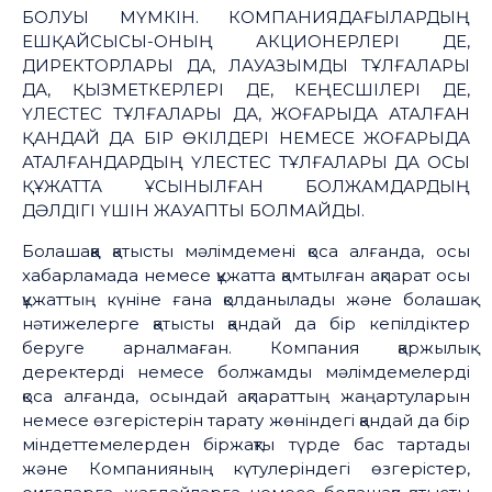
БОЛУЫ МҮМКІН. КОМПАНИЯДАҒЫЛАРДЫҢ
ЕШҚАЙСЫСЫ-ОНЫҢ АКЦИОНЕРЛЕРІ ДЕ,
ДИРЕКТОРЛАРЫ ДА, ЛАУАЗЫМДЫ ТҰЛҒАЛАРЫ
ДА, ҚЫЗМЕТКЕРЛЕРІ ДЕ, КЕҢЕСШІЛЕРІ ДЕ,
ҮЛЕСТЕС ТҰЛҒАЛАРЫ ДА, ЖОҒАРЫДА АТАЛҒАН
ҚАНДАЙ ДА БІР ӨКІЛДЕРІ НЕМЕСЕ ЖОҒАРЫДА
АТАЛҒАНДАРДЫҢ ҮЛЕСТЕС ТҰЛҒАЛАРЫ ДА ОСЫ
ҚҰЖАТТА ҰСЫНЫЛҒАН БОЛЖАМДАРДЫҢ
ДӘЛДІГІ ҮШІН ЖАУАПТЫ БОЛМАЙДЫ.
Болашаққа қатысты мәлімдемені қоса алғанда, осы
хабарламада немесе құжатта қамтылған ақпарат осы
құжаттың күніне ғана қолданылады және болашақ
нәтижелерге қатысты қандай да бір кепілдіктер
беруге арналмаған. Компания қаржылық
деректерді немесе болжамды мәлімдемелерді
қоса алғанда, осындай ақпараттың жаңартуларын
немесе өзгерістерін тарату жөніндегі қандай да бір
міндеттемелерден біржақты түрде бас тартады
және Компанияның күтулеріндегі өзгерістер,