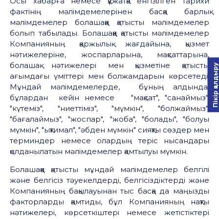
Осы хабарға немесе құжатқа енгізілген тарихи
фактінің мәлімдемелерінен басқа барлық
мәлімдемелер болашаққа қатысты мәлімдемелер
болып табылады. Болашаққа қатысты мәлімдемелер
Компанияның қаржылық жағдайына, қызмет
нәтижелеріне, жоспарларына, мақсаттарына,
болашақ нәтижелері мен қызметіне қатысты
Пікір қалдыру
ағымдағы үміттері мен болжамдарын көрсетеді.
Мұндай мәлімдемелерде, бұның алдында,
бұлардан кейін немесе "мақсат", "санаймыз",
"күтеміз", "ниеттіміз", "мүмкін", "болжаймыз",
"бағалаймыз", "жоспар", "жоба", "болады", "болуы
мүмкін", "ықтимал", "әбден мүмкін" сияқты сөздер мен
терминдер немесе олардың теріс нысандары
қолданылатын мәлімдемелер қамтылуы мүмкін.
Болашаққа қатысты мұндай мәлімдемелер белгілі
және белгісіз тәуекелдерді, белгісіздіктерді және
Компанияның бақылауынан тыс басқа да маңызды
факторларды қамтиды, бұл Компанияның нақты
нәтижелері, көрсеткіштері немесе жетістіктері