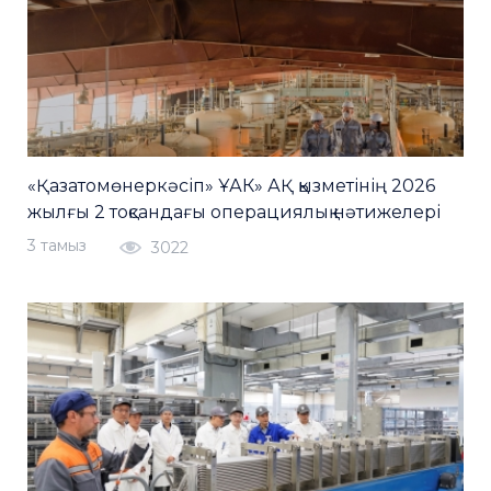
«Қазатомөнеркәсіп» ҰАК» АҚ қызметінің 2026
жылғы 2 тоқсандағы операциялық нәтижелері
3 тамыз
3022