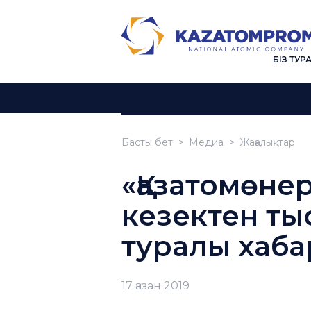
БІЗ ТУР
Басты бет
Медиа
Жаңалықтар
«Қазатомөне
кезектен ты
туралы хаб
17 қазан 2019