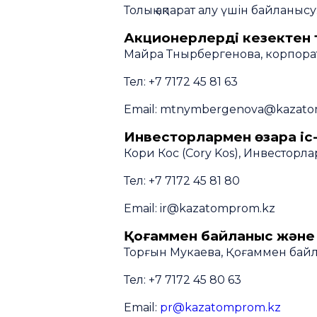
Толық ақпарат алу үшін байланысу
Акционерлердің кезектен
Майра Тнырбергенова, корпора
Тел: +7 7172 45 81 63
Email: mtnymbergenova@kazato
Инвесторлармен өзара іс
Кори Кос (Cory Kos), Инвестор
Тел: +7 7172 45 81 80
Email: ir@kazatomprom.kz
Қоғаммен байланыс және
Торғын Мукаева, Қоғаммен бай
Тел: +7 7172 45 80 63
Email:
pr@kazatomprom.kz