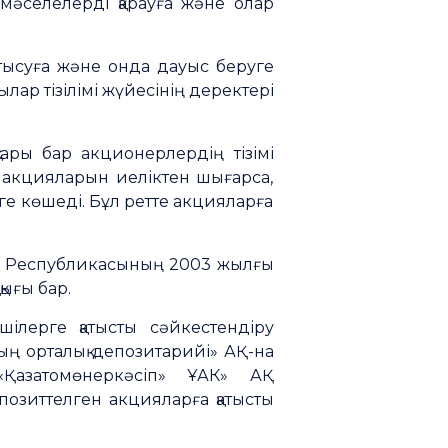
мәселелерді қарауға және олар
тысуға және онда дауыс беруге
лар тізілімі жүйесінің деректері
ары бар акционерлердің тізімі
ін акцияларын иеліктен шығарса,
е көшеді. Бұл ретте акцияларға
тан Республикасының 2003 жылғы
қығы бар.
шілерге қатысты сәйкестендіру
рдың орталық депозитарийі» АҚ-на
«Қазатомөнеркәсіп» ҰАК» АҚ
озиттелген акцияларға қатысты