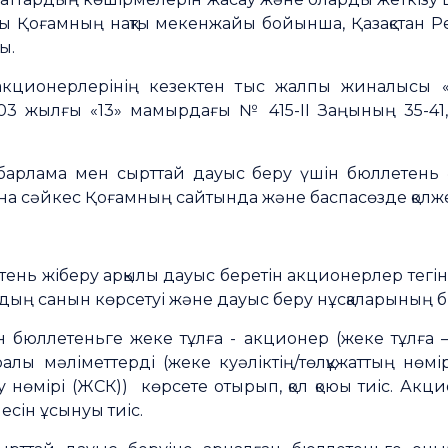
ы Қоғамның нақты мекенжайы бойынша, Қазақстан
ы.
акционерлерінің кезектен тыс жалпы жиналысы «
03 жылғы «13» мамырдағы № 415-ІІ Заңының 35-41, 
абарлама мен сырттай дауыс беру үшін бюллетень 
 сәйкес Қоғамның сайтында және баспасөзде қолже
ень жіберу арқылы дауыс беретін акционерлер тегін, 
дың санын көрсетуі және дауыс беру нұсқаларының бір
 бюллетеньге жеке тұлға - акционер (жеке тұлға 
лы мәліметтерді (жеке куәліктің/төлқұжаттың нөмірі
 нөмірі (ЖСК)) көрсете отырып, қол қоюы тиіс. Акц
сін ұсынуы тиіс.