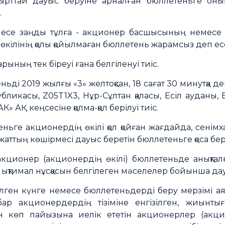
ырттай дауыс беруіне арналған бюллетеньге он
.
есе заңды тұлға - акционер басшысының немесе ж
өкілінің қолы қойылмаған бюллетень жарамсыз деп ес
ының тек біреуі ғана белгіленуі тиіс.
ьді 2019 жылғы «3» желтоқсан, 18 сағат 30 минутқа д
бликасы, Z05T1X3, Нұр-Сұлтан қаласы, Есіл ауданы, 
 АҚ кеңсесіне қолма-қол берілуі тиіс.
ньге акционердің өкілі қол қойған жағдайда, сенімх
ұжаттың көшірмесі дауыс беретін бюллетеньге қоса бер
ционер (акционердің өкілі) бюллетеньде анықталға
а ықтимал нұсқасын белгілеген мәселелер бойынша да
лген күнге немесе бюллетеньдерді беру мерзімі аяқт
бар акционердердің тізіміне енгізілген, жиынт
көп пайызына иелік ететін акционерлер (акцион