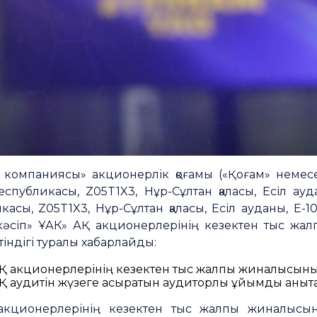
м компаниясы» акционерлік қоғамы («Қоғам» немес
публикасы, Z05T1X3, Нұр-Сұлтан қаласы, Есіл аудан
асы, Z05T1X3, Нұр-Сұлтан қаласы, Есіл ауданы, Е-10 
кәсіп» ҰАК» АҚ акционерлерінің кезектен тыс жа
тіндігі туралы хабарлайды:
Қ акционерлерінің кезектен тыс жалпы жиналысының к
Қ аудитін жүзеге асыратын аудиторлық ұйымды анықта
акционерлерінің кезектен тыс жалпы жиналысын