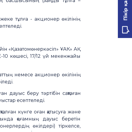
Пікір қалдыру
ың басшысының (заңды тұлға –
еке тұлға - акционер өкілінің
ептеледі.
ейін «Қазатомөнеркәсіп» ҰАК» АҚ
Е-10 көшесі, 17/12 үй мекенжайы
аттың немесе акционер өкілінің
іледі.
н дауыс беру тәртібін сақтаған
уыстар есептеледі.
алған күнге оған қатысуға және
ығында қоғамның дауыс беретін
ерлердің өкілдері) тіркелсе,