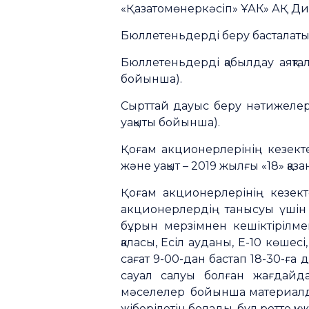
«Қазатомөнеркәсіп» ҰАК» АҚ Дир
Бюллетеньдерді беру басталатын
Бюллетеньдерді қабылдау аяқтал
бойынша).
Сырттай дауыс беру нәтижелері 
уақыты бойынша).
Қоғам акционерлерінің кезекте
және уақыт – 2019 жылғы «18» қаза
Қоғам акционерлерінің кезек
акционерлердің танысуы үшін 
бұрын мерзімнен кешіктірілме
қаласы, Есіл ауданы, Е-10 көшес
сағат 9-00-дан бастап 18-30-ға
сауал салуы болған жағдайд
мәселелер бойынша материалдар
жіберілетін болады, бұл ретте 