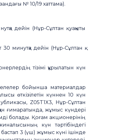
андағы № 10/19 хаттама).
тқа дейін (Нұр-Сұлтан қ. уақыты
30 минутқа дейін (Нұр-Сұлтан қ.
нерлердің тізімі құрылатын күн
әселелер бойынша материалдар
ысы өткізілетін күннен 10 күн
убликасы, Z05T1X3, Нұр-Сұлтан
асқан ғимаратында, жұмыс күндері
імді болады. Қоғам акционерінің
иналысының күн тәртібіндегі
астап 3 (үш) жұмыс күні ішінде
у шығыстарын акционер көтереді.