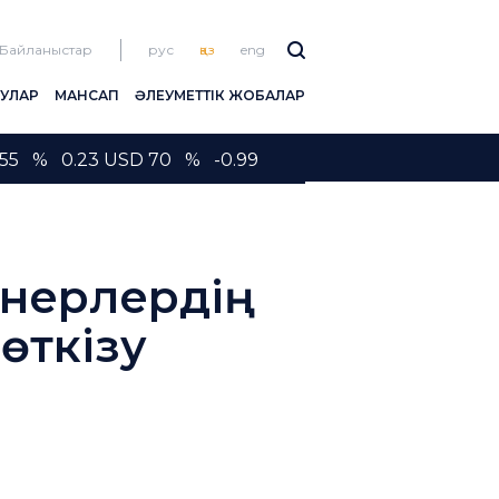
Байланыстар
рус
қаз
eng
ЛУЛАР
МАНСАП
ӘЛЕУМЕТТІК ЖОБАЛАР
55 % 0.23 USD 70 % -0.99
онерлердің
өткізу