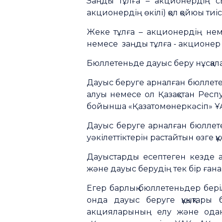
Заңды тұлға – акционердің с
акционердің өкілі) қол қойюы тиіс
Жеке тұлға – акционердің нем
немесе заңды тұлға - акционер 
Бюллетеньде дауыс беру нұсқалар
Дауыс беруге арналған бюллетен
алуы немесе ол Қазақстан Респу
бойынша «Қазатомөнеркәсіп» ҰАК»
Дауыс беруге арналған бюллете
уәкілеттіктерін растайтын өзге қ
Дауыстарды есептеген кезде ак
және дауыс берудің тек бір ған
Егер барлық бюллетеньдер бері
онда дауыс беруге құқықтары 
акцияларының елу және одан 