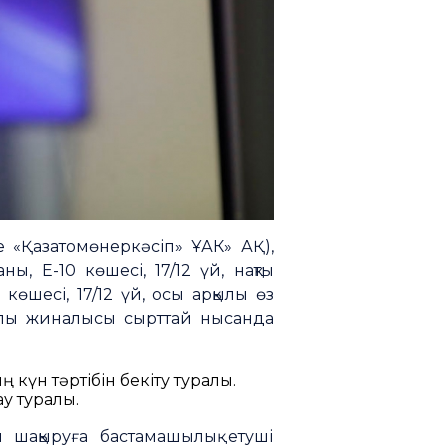
е «Қазатомөнеркәсіп» ҰАК» АҚ),
ы, Е-10 көшесі, 17/12 үй, нақты
көшесі, 17/12 үй, осы арқылы өз
лпы жиналысы сырттай нысанда
үн тәртібін бекіту туралы.
у туралы.
 шақыруға бастамашылық етуші