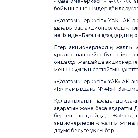
«Қазатомөнеркәсіп» ҰАК» АҚ а
бойынша шешімдер қабылдауға құ
«Қазатомөнеркәсіп» ҰАК» АҚ а
құқықтары бар акционерлердің ті
негізінде «Бағалы қағаздардың о
Егер акционерлердің жалпы жи
құрылғаннан кейін бұл тізімге 
онда бұл жағдайда акционерлер
меншік құқығын растайтын құжатт
«Қазатомөнеркәсіп» ҰАК» АҚ ак
«13» мамырдағы № 415-ІІ Заңымен 
Қолданылатын қазақстандық за
ақпаратын және басқа ақпаратты 
берген жағдайда, Жаһандық
акционерлерінің жалпы жиналы
дауыс беруге құқығы бар.