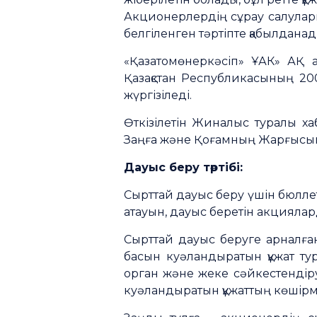
Акционерлердің сұрау салулар
белгіленген тәртіпте қабылданад
«Қазатомөнеркәсіп» ҰАК» АҚ 
Қазақстан Республикасының 20
жүргізіледі.
Өткізілетін Жиналыс туралы х
Заңға және Қоғамның Жарғысына
Дауыс беру тәртібі:
Сырттай дауыс беру үшін бюллет
атауын, дауыс беретін акциялар
Сырттай дауыс беруге арналған
басын куәландыратын құжат тура
орган және жеке сәйкестендіру
куәландыратын құжаттың көшірме