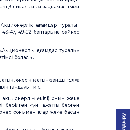
 Республикасының заңнамасымен
Акционерлік қоғамдар туралы»
43-47, 49-52 баптарына сәйкес
«Акционерлік қоғамдар туралы»
тімді болады.
атын, әкесінің атын/заңды тұлға
ін таңдауы тиіс.
– акционердің өкілі) оның жеке
, берілген күні, құжатты берген
ионер сонымен қатар жеке басын