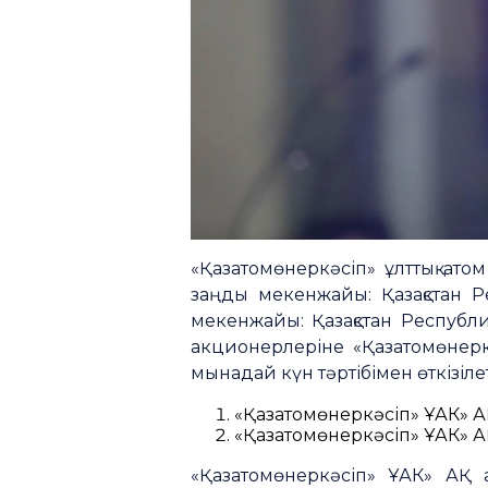
«Қазатомөнеркәсіп» ұлттық ато
заңды мекенжайы: Қазақстан Рес
мекенжайы: Қазақстан Республик
акционерлеріне «Қазатомөнер
мынадай күн тәртібімен өткізіле
«Қазатомөнеркәсіп» ҰАК» А
«Қазатомөнеркәсіп» ҰАК» А
«Қазатомөнеркәсіп» ҰАК» АҚ 