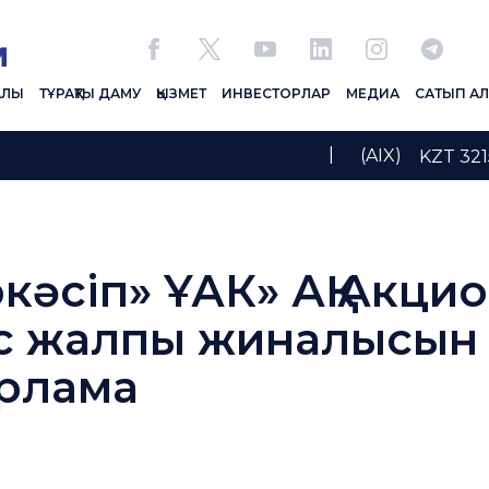
АЛЫ
ТҰРАҚТЫ ДАМУ
ҚЫЗМЕТ
ИНВЕСТОРЛАР
МЕДИА
САТЫП А
|
(AIX)
KZT 321
ркәсіп» ҰАК» АҚ Акци
с жалпы жиналысын 
арлама