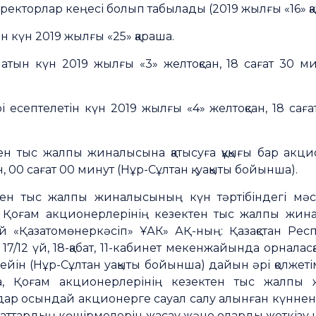
екторлар кеңесі болып табылады (2019 жылғы «16» қаз
 күн 2019 жылғы «25» қараша.
атын күн 2019 жылғы «3» желтоқсан, 18 сағат 30 мину
есептелетін күн 2019 жылғы «4» желтоқсан, 18 сағат 
н тыс жалпы жиналысына қатысуға құқығы бар акцио
н, 00 сағат 00 минут (Нұр-Сұлтан қ. уақыты бойынша).
тен тыс жалпы жиналысының күн тәртібіндегі м
Қоғам акционерлерінің кезектен тыс жалпы жинал
й «Қазатомөнеркәсіп» ҰАК» АҚ-ның: Қазақстан Респ
і, 17/12 үй, 18-қабат, 11-кабинет мекенжайында орнал
 дейін (Нұр-Сұлтан уақыты бойынша) дайын әрі қолжет
а, Қоғам акционерлерінің кезектен тыс жалпы ж
 осындай акционерге сауал салу алынған күннен б
құжаттардың көшірмелерін жасау және оларды жеткіз