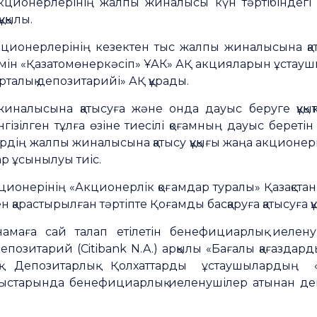
кционерлерінің жалпы жиналысы күн тәртібіндегі 
қылы.
кционерлерінің кезектен тыс жалпы жиналысына қа
зімін «Қазатомөнеркәсіп» ҰАК» АҚ акцияларын ұстаушы
рталық депозитарийі» АҚ құрады.
налысына қатысуға және онда дауыс беруге құқықт
енгізілген тұлға өзіне тиесілі қоғамның дауыс берет
дің жалпы жиналысына қатысу құқығы жаңа акционерг
ар ұсынылуы тиіс.
ционерінің «Акционерлік қоғамдар туралы» Қазақс
қарастырылған тәртіпте Қоғамды басқаруға қатысуға құ
ңнамаға сай талап етілетін бенефициарлық иелену
Депозитарий (Citibank N.A.) арқылы «Бағалы қағазда
 Депозитарлық Қолхаттарды ұстаушылардың 
старында бенефициарлық иеленушілер атынан деп