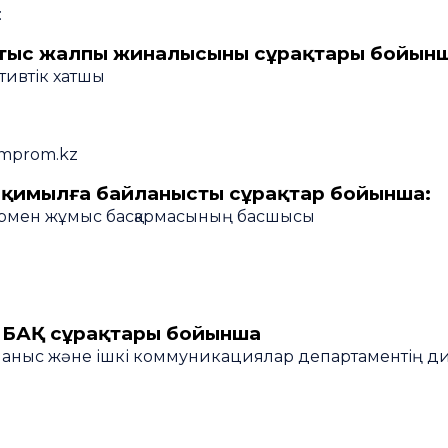
:
 тыс жалпы жиналысының сұрақтары бойынш
тивтік хатшы
mprom.kz
-қимылға байланысты сұрақтар бойынша:
лармен жұмыс басқармасының басшысы
 БАҚ сұрақтары бойынша
ланыс және ішкі коммуникациялар департаментің д