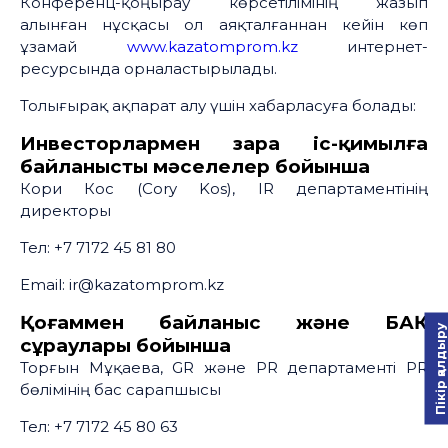
Конференц-қоңырау көрсетілімінің жазып
алынған нұсқасы ол аяқталғаннан кейін көп
ұзамай
www.kazatomprom.kz
интернет-
ресурсында орналастырылады.
Толығырақ ақпарат алу үшін хабарласуға болады:
Инвесторлармен өзара іс-қимылға
байланысты мәселелер бойынша
Кори Кос (Cory Kos), IR департаментінің
директоры
Тел: +7 7172 45 81 80
Email: ir@kazatomprom.kz
Қоғаммен байланыс және БАҚ
Пікір қалдыру
сұраулары бойынша
Торғын Мұқаева, GR және PR департаменті PR
бөлімінің бас сарапшысы
Тел: +7 7172 45 80 63