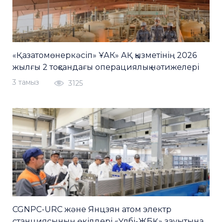
«Қазатомөнеркәсіп» ҰАК» АҚ қызметінің 2026
жылғы 2 тоқсандағы операциялық нәтижелері
3 тамыз
3125
CGNPC-URC және Янцзян атом электр
станциясының өкілдері «Үлбі-ЖБҚ» зауытына