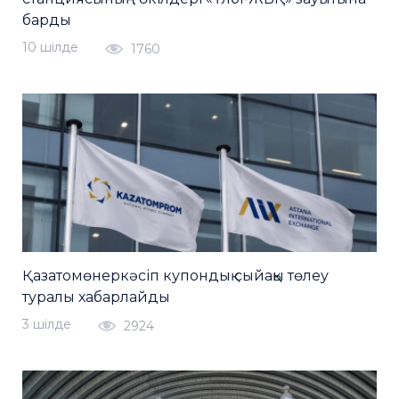
барды
10 шiлде
1760
Қазатомөнеркәсіп купондық сыйақы төлеу
туралы хабарлайды
3 шiлде
2924