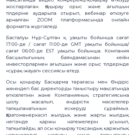
жоспарлаған. Қоңырау орыс және ағылшын
тілдеріне аударыла отырып, вебинар өткізуге
арналған ZOOM платформасында онлайн
форматта жүргізіледі.
Басталуы Нұр-Сұлтан қ. уақыты бойынша сағат
17:00-де / сағат 11:00-де GMT уақыты бойынша/
сағат 06:00-де EST уақыты бойынша. Компания
басшылығының баяндамасынан кейін
инвесторлармен ағылшын және орыс тілдерінде
«сұрақ-жауап» сессиясы өтеді.
Осы қоңырау Басқарма төрағасы мен Өндіріс
жөніндегі бас директорды таныстыру мақсатында
өткізілетінін және Компанияның стратегиясына
шолу жасалып, өндірістік мәселелер
талқыланатынын ескеруді сұраймыз.
Қазатомөнеркәсіп жылдық және жарты жылдық
негізінде қаржы нәтежелерін ұсынып,
талқылайды, ал осы қоңырау тоқсандық қаржылық
нәтижелерді шолуды және талқылауды