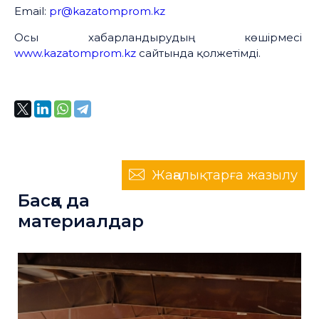
Email:
pr@kazatomprom.kz
Осы хабарландырудың көшірмесі
www.kazatomprom.kz
сайтында қолжетімді.
Жаңалықтарға жазылу
Басқа да
материалдар