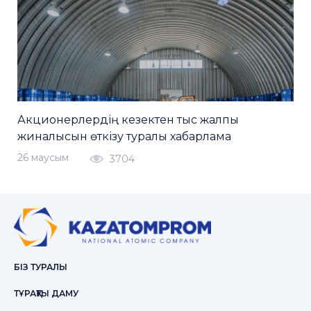
Акционерлердің кезектен тыс жалпы
жиналысын өткізу туралы хабарлама
26 маусым
3704
БІЗ ТУРАЛЫ
ТҰРАҚТЫ ДАМУ