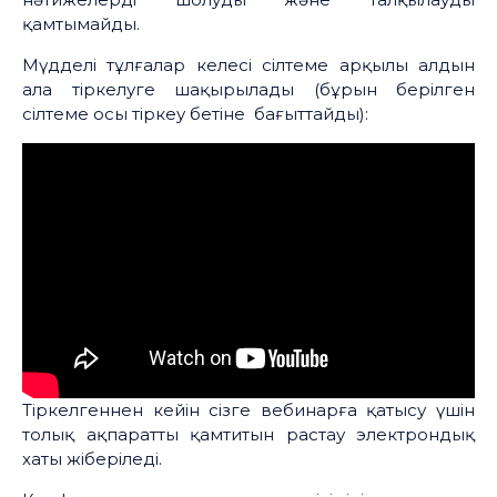
қамтымайды.
Мүдделі тұлғалар келесі сілтеме арқылы алдын
ала тіркелуге шақырылады (бұрын берілген
сілтеме осы тіркеу бетіне бағыттайды):
Тіркелгеннен кейін сізге вебинарға қатысу үшін
толық ақпаратты қамтитын растау электрондық
хаты жіберіледі.