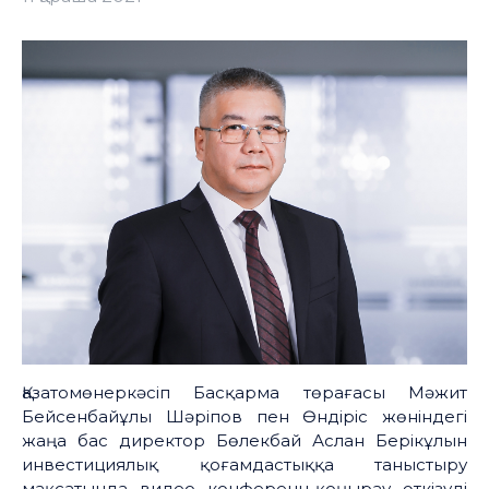
Қазатомөнеркәсіп Басқарма төрағасы Мәжит
Бейсенбайұлы Шәріпов пен Өндіріс жөніндегі
жаңа бас директор Бөлекбай Аслан Берікұлын
инвестициялық қоғамдастыққа таныстыру
мақсатында видео конференц-қоңырау өткізуді