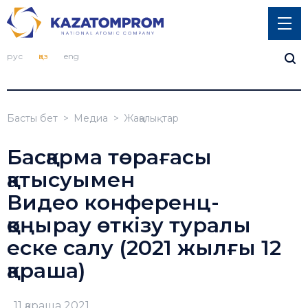
рус
қаз
eng
Басты бет
Медиа
Жаңалықтар
Басқарма төрағасы
қатысуымен
Видео конференц-
қоңырау өткізу туралы
еске салу (2021 жылғы 12
қараша)
11 қараша 2021