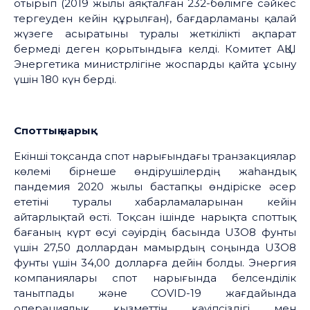
отырып (2019 жылы аяқталған 232-бөлімге сәйкес
тергеуден кейін құрылған), бағдарламаны қалай
жүзеге асыратыны туралы жеткілікті ақпарат
бермеді деген қорытындыға келді. Комитет АҚШ
Энергетика министрлігіне жоспарды қайта ұсыну
үшін 180 күн берді.
Споттық нарық
Екінші тоқсанда спот нарығындағы транзакциялар
көлемі бірнеше өндірушілердің жаһандық
пандемия 2020 жылы бастапқы өндіріске әсер
ететіні туралы хабарламаларынан кейін
айтарлықтай өсті. Тоқсан ішінде нарықта споттық
бағаның күрт өсуі сәуірдің басында U3O8 фунты
үшін 27,50 доллардан мамырдың соңында U3O8
фунты үшін 34,00 долларға дейін болды. Энергия
компаниялары спот нарығында белсенділік
танытпады және COVID-19 жағдайында
операциялық қызметтің қауіпсіздігі мен