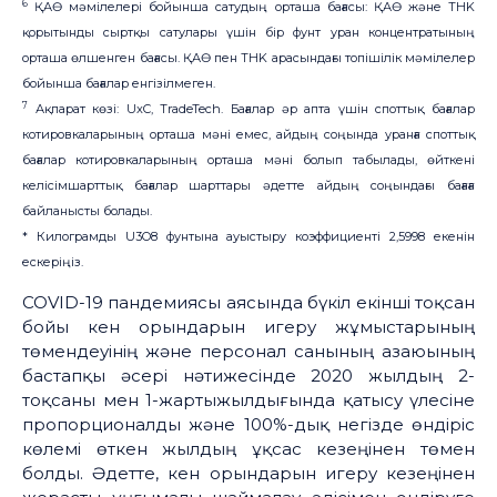
6
ҚАӨ мәмілелері бойынша сатудың орташа бағасы: ҚАӨ және THK
қорытынды сыртқы сатулары үшін бір фунт уран концентратының
орташа өлшенген бағасы. ҚАӨ пен THK арасындағы топішілік мәмілелер
бойынша бағалар енгізілмеген.
7
Ақпарат көзі: UxC, TradeTech. Бағалар әр апта үшін споттық бағалар
котировкаларының орташа мәні емес, айдың соңында уранға споттық
бағалар котировкаларының орташа мәні болып табылады, өйткені
келісімшарттық бағалар шарттары әдетте айдың соңындағы бағаға
байланысты болады.
* Килограмды U3O8 фунтына ауыстыру коэффициенті 2,5998 екенін
ескеріңіз.
COVID-19 пандемиясы аясында бүкіл екінші тоқсан
бойы кен орындарын игеру жұмыстарының
төмендеуінің және персонал санының азаюының
бастапқы әсері нәтижесінде 2020 жылдың 2-
тоқсаны мен 1-жартыжылдығында қатысу үлесіне
пропорционалды және 100%-дық негізде өндіріс
көлемі өткен жылдың ұқсас кезеңінен төмен
болды. Әдетте, кен орындарын игеру кезеңінен