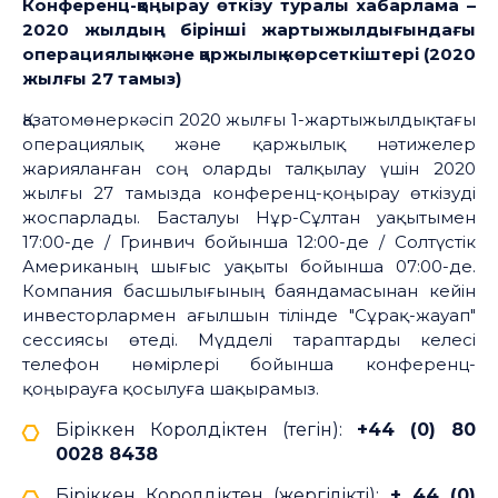
Конференц-қоңырау өткізу туралы хабарлама –
2020 жылдың бірінші жартыжылдығындағы
операциялық және қаржылық көрсеткіштері (2020
жылғы 27 тамыз)
Қазатомөнеркәсіп 2020 жылғы 1-жартыжылдықтағы
операциялық және қаржылық нәтижелер
жарияланған соң оларды талқылау үшін 2020
жылғы 27 тамызда конференц-қоңырау өткізуді
жоспарлады. Басталуы Нұр-Сұлтан уақытымен
17:00-де / Гринвич бойынша 12:00-де / Солтүстік
Американың шығыс уақыты бойынша 07:00-де.
Компания басшылығының баяндамасынан кейін
инвесторлармен ағылшын тілінде "Сұрақ-жауап"
сессиясы өтеді. Мүдделі тараптарды келесі
телефон нөмірлері бойынша конференц-
қоңырауға қосылуға шақырамыз.
Біріккен Королдіктен (тегін):
+44 (0) 80
0028 8438
Біріккен Королдіктен (жергілікті):
+ 44 (0)