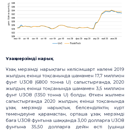
Ұзақ
мерзімді
нарық
Ұзақ мерзімді нарықтағы келісімшарт көлемі 2019
жылдың екінші тоқсанында шамамен 17,7 миллион
фунт U3O8 (6800 тонна U) салыстырғанда, 2020
жылдың екінші тоқсанында шамамен 3,5 миллион
фунт U3O8 (1350 тонна U) болды. Өткен жылмен
салыстырғанда 2020 жылдың екінші тоқсанында
ұзақ мерзімді нарықтық белсенділіктің күрт
төмендеуіне қарамастан, орташа ұзақ мерзімді
баға U3O8 фунтына шаққанда 3,00 долларға U3O8
фунтына 35,50 долларға дейін өсті (үшінші