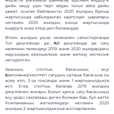
жерасты ұңғымалы шаймалау әдісімен өндіруге
дейін көшу үшін төрт айдан тоғыз айға дейін
қажет, осыған байланысты 2020 жылдың бірінші
жартысында қабылданған қауіпсіздік шаралары
негізінен 2020 жылдың екінші жартысында
өндіруге әсер етеді деп болжануда.
Өткен жылдың ұқсас кезеңімен салыстырғанда
Топ деңгейінде де, ҚАӨ деңгейінде де сату
көлемінің төмендеуі 2019 және 2020 жылдардағы
маусымдық ерекшелікке және жеткізу кестесіне
негізделген.
Уранның споттық бағасының өсуі
Қазатомөнеркәсіптегі сатудың орташа бағасына оң
әсер етіп, 2-ші тоқсанда және 1-жартыжылдықта
өсті. Егер споттық бағалар 2019 жылдың
деңгейінен жоғары болып қалса, сату бағасының
өсу үрдісі сақталады деген болжам бар, бұл ретте
Компанияның жеткізілімдері негізінен 2020
жылдың 2-жартыжылдығына жоспарланған.