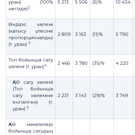
уран) (100%
5 213
5 506
(5)%
10 434
2
негізде)
Өндіріс көлемі
(қатысу үлесіне
2 809
3 163
(11)%
5 790
пропорционалды)
3
(т. уран)
Топ бойынша сату
2 466
3 780
(35)%
4 220
4
көлемі (т. уран)
ҚАӨ сату көлемі
(Топ бойынша
сату көлеміне
2 231
3 143
(29)%
3 749
енгізілген) (т.
5
уран)
ҚАӨ мәмілелері
бойынша сатудың