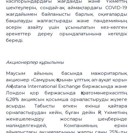
кәсіпорындардағы жағдайды және Үкіметтің
шектеулерін, сондай-ақ аймақтардағы COVID-19
жағдайымен байланысты барлық оқиғаларды
бақылауды жалғастырады және пандемияның
әсерін азайту үшін ұсынылатын кез-келген
әрекеттер дереу орындалатынына кепілдік
береді.
Акционерлер
құрылымы
Маусым айының басында мажоритарлық
акционер «Самұрық-Қазына» ұлттық әл-ауқат қоры»
АҚ Astana International Exchange биржасында және
Лондон қор биржасында Қазатомөнеркәсіптің
6,28% акциясын қосымша орналастыруды жүзеге
асырды. Табысты өткен екінші қайтара
орналастырудан кейін, бұған дейін ҚР Үкіметінің
жекешелендіру жоспары шеңберінде
мәлімделгендей, Компанияның еркін
айналыстағы акцияларының жалпы саны 25%-ды