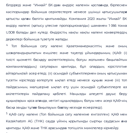
білдіреді және "Инкай" БК-дағы өндіріс көлемін қоспағанда, бірлескен
кәсіпорындар бойынша серіктестерге немесе үшінші қатысушыларға
қатысты қалған бөлігін қамтымайды. Компания 2020 жылы "Инкай" БК
өндіру көлемі (қатысу үлесіне пропорционалды) шамамен 1 066 тонна
U3O8 болады деп күтеді. Өндірістің нақты нақты көлемі конвертердің
деректері бойынша түзетуге жатады.
4
Топ бойынша сату көлемі: Қазатомөнеркәсіптің және оның
шоғырландырылатын еншілес және тәуелді ұйымдарының (ҚАӨ: (i)
тиісті қызметті басқару өкілеттіктерінің болуы жолымен бақылайтын
компаниялардың) сатуларын қамтиды, бұл олардың кірістілігіне
айтарлықтай әсер етеді, (ii) осындай субъектілермен оның қатысуынан
түсетін кірістерді өзгертуге ықпал етеді немесе құқығы және (iii) топ
пайдасының мөлшеріне ықпал ету үшін осындай субъектілерге өз
өкілеттіктерін пайдалану қабілеті. Маңызды әлеуетті дауыс беру
құқықтарын қоса алғанда, негізгі құқықтардың болуы мен әсері ҚАӨ-нің
басқа заңды тұлғаға бақылауын бағалау кезінде ескеріледі).
5
ҚАӨ сату көлемі (Топ бойынша сату көлеміне енгізілген): ҚАӨ мен
Kazakhatom AG (THK) сауда үйінің қорытынды сыртқы саудасын ғана
қамтиды. ҚАӨ және THK арасындағы топішілік мәмілелер кірмейді.