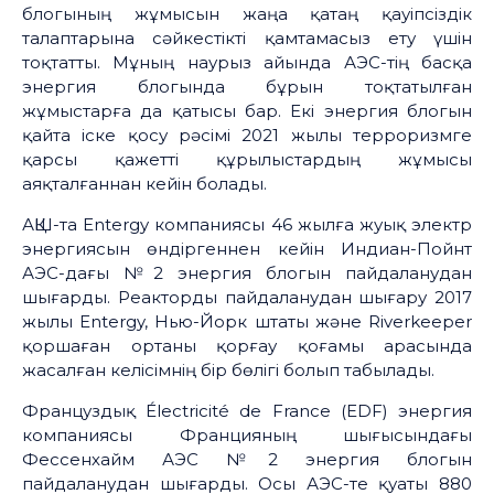
блогының жұмысын жаңа қатаң қауіпсіздік
талаптарына сәйкестікті қамтамасыз ету үшін
тоқтатты. Мұның наурыз айында АЭС-тің басқа
энергия блогында бұрын тоқтатылған
жұмыстарға да қатысы бар. Екі энергия блогын
қайта іске қосу рәсімі 2021 жылы терроризмге
қарсы қажетті құрылыстардың жұмысы
аяқталғаннан кейін болады.
АҚШ-та Entergy компаниясы 46 жылға жуық электр
энергиясын өндіргеннен кейін Индиан-Пойнт
АЭС-дағы №2 энергия блогын пайдаланудан
шығарды. Реакторды пайдаланудан шығару 2017
жылы Entergy, Нью-Йорк штаты және Riverkeeper
қоршаған ортаны қорғау қоғамы арасында
жасалған келісімнің бір бөлігі болып табылады.
Француздық Électricité de France (EDF) энергия
компаниясы Францияның шығысындағы
Фессенхайм АЭС №2 энергия блогын
пайдаланудан шығарды. Осы АЭС-те қуаты 880