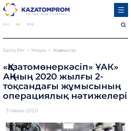
рус
қаз
eng
Басты бет
Медиа
Жаңалықтар
«Қазатомөнеркәсіп» ҰАК»
АҚ-ның 2020 жылғы 2-
тоқсандағы жұмысының
операциялық нәтижелері
3 тамыз 2020