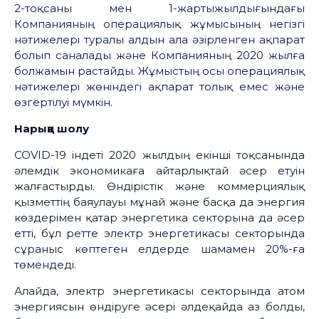
2-тоқсаны мен 1-жартыжылдығындағы
Компанияның операциялық жұмысының негізгі
нәтижелері туралы алдын ала әзірленген ақпарат
болып саналады және Компанияның 2020 жылға
болжамын растайды. Жұмыстың осы операциялық
нәтижелері жөніндегі ақпарат толық емес және
өзгертілуі мүмкін.
Нарыққа
шолу
COVID-19 індеті 2020 жылдың екінші тоқсанында
әлемдік экономикаға айтарлықтай әсер етуін
жалғастырды. Өндірістік және коммерциялық
қызметтің баяулауы мұнай және басқа да энергия
көздерімен қатар энергетика секторына да әсер
етті, бұл ретте электр энергетикасы секторында
сұраныс көптеген елдерде шамамен 20%-ға
төмендеді.
Алайда, электр энергетикасы секторында атом
энергиясын өндіруге әсері әлдеқайда аз болды,