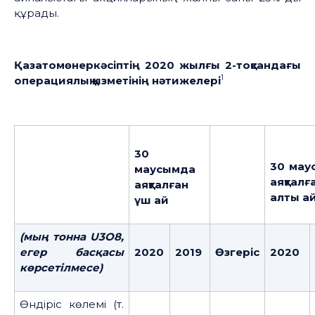
құрады.
Қазатомөнеркәсіптің 2020
жылғы 2-
тоқсандағы
1
операциялық
қызметінің
нәтижелері
30
30
мау
маусымда
аяқталғ
аяқталған
алты а
үш ай
(мың тонн
а
U
3
O
8,
е
гер басқасы
2020
2019
Өзгеріс
2020
көрсетілмесе
)
Өндіріс көлемі (т.