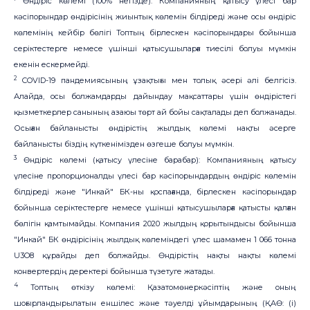
Өндіріс көлемі (100% негізде): Компанияның қатысу үлесі бар
кәсіпорындар өндірісінің жиынтық көлемін білдіреді және осы өндіріс
көлемінің кейбір бөлігі Топтың бірлескен кәсіпорындары бойынша
серіктестерге немесе үшінші қатысушыларға тиесілі болуы мүмкін
екенін ескермейді.
2
COVID-19 пандемиясының ұзақтығы мен толық әсері әлі белгісіз.
Алайда, осы болжамдарды дайындау мақсаттары үшін өндірістегі
қызметкерлер санының азаюы төрт ай бойы сақталады деп болжанады.
Осыған байланысты өндірістің жылдық көлемі нақты әсерге
байланысты біздің күткенімізден өзгеше болуы мүмкін.
3
Өндіріс көлемі (қатысу үлесіне барабар): Компанияның қатысу
үлесіне пропорционалды үлесі бар кәсіпорындардың өндіріс көлемін
білдіреді және "Инкай" БК-ны қоспағанда, бірлескен кәсіпорындар
бойынша серіктестерге немесе үшінші қатысушыларға қатысты қалған
бөлігін қамтымайды. Компания 2020 жылдың қорытындысы бойынша
"Инкай" БК өндірісінің жылдық көлеміндегі үлес шамамен 1 066 тонна
U3O8 құрайды деп болжайды. Өндірістің нақты нақты көлемі
конвертердің деректері бойынша түзетуге жатады.
4
Топтың өткізу көлемі: Қазатомөнеркәсіптің және оның
шоғырландырылатын еншілес және тәуелді ұйымдарының (ҚАӨ: (i)