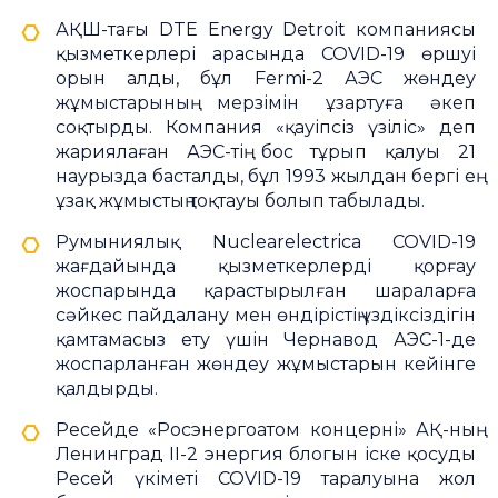
АҚШ-тағы DTE Energy Detroit компаниясы
қызметкерлері арасында COVID-19 өршуі
орын алды, бұл Fermi-2 АЭС жөндеу
жұмыстарының мерзімін ұзартуға әкеп
соқтырды. Компания «қауіпсіз үзіліс» деп
жариялаған АЭС-тің бос тұрып қалуы 21
наурызда басталды, бұл 1993 жылдан бергі ең
ұзақ жұмыстың тоқтауы болып табылады.
Румыниялық Nuclearelectrica COVID-19
жағдайында қызметкерлерді қорғау
жоспарында қарастырылған шараларға
сәйкес пайдалану мен өндірістің үздіксіздігін
қамтамасыз ету үшін Чернавод АЭС-1-де
жоспарланған жөндеу жұмыстарын кейінге
қалдырды.
Ресейде «Росэнергоатом концерні» АҚ-ның
Ленинград II-2 энергия блогын іске қосуды
Ресей үкіметі COVID-19 таралуына жол