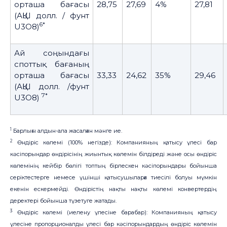
орташа бағасы
28,75
27,69
4%
27,81
(АҚШ долл. / фунт
6*
U3O8)
Ай соңындағы
споттық бағаның
орташа бағасы
33,33
24,62
35%
29,46
(АҚШ долл. /фунт
7*
U3O8)
1
Барлығы алдын-ала жасалған мәнге ие.
2
Өндіріс көлемі (100% негізде): Компанияның қатысу үлесі бар
кәсіпорындар өндірісінің жиынтық көлемін білдіреді және осы өндіріс
көлемінің кейбір бөлігі топтың бірлескен кәсіпорындары бойынша
серіктестерге немесе үшінші қатысушыларға тиесілі болуы мүмкін
екенін ескермейді. Өндірістің нақты нақты көлемі конвертердің
деректері бойынша түзетуге жатады.
3
Өндіріс көлемі (иелену үлесіне барабар): Компанияның қатысу
үлесіне пропорционалды үлесі бар кәсіпорындардың өндіріс көлемін