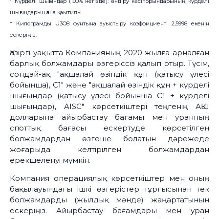
Күрделі шығындар (100% негізде): өндіру кәсіпорындарының күрделі
шығындарын ғана қамтиды.
* Килограмды U3O8 фунтына ауыстыру коэффициенті 2,5998 екенін
ескеріңіз.
Қазіргі уақытта Компанияның 2020 жылға арналған
барлық болжамдары өзгеріссіз қалып отыр. Түсім,
сондай-ақ "ақшалай өзіндік құн (қатысу үлесі
бойынша), С1" және "ақшалай өзіндік құн + күрделі
шығындар (қатысу үлесі бойынша С1 + күрделі
шығындар), AISC" көрсеткіштері теңгенің АҚШ
долларына айырбастау бағамы мен уранның
споттық бағасы ескертуде көрсетілген
болжамдардан өзгеше болатын дәрежеде
жоғарыда келтірілген болжамдардан
ерекшеленуі мүмкін.
Компания операциялық көрсеткіштер мен оның
бақылауындағы ішкі өзгерістер тұрғысынан тек
болжамдарды (жылдық мәнде) жаңартатынын
ескеріңіз. Айырбастау бағамдары мен уран