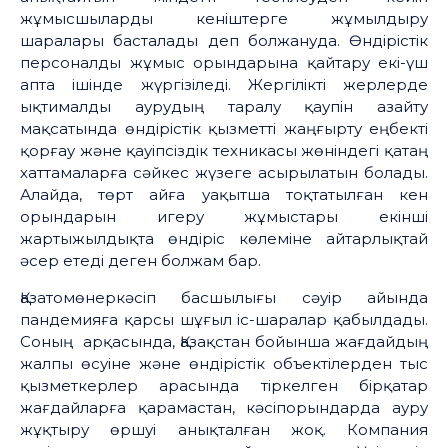
жұмысшыларды кеніштерге жұмылдыру
шаралары басталады деп болжануда. Өндірістік
персоналды жұмыс орындарына қайтару екі-үш
апта ішінде жүргізіледі. Жергілікті жерлерде
ықтималды аурудың таралу қаупін азайту
мақсатында өндірістік қызметті жаңғырту еңбекті
қорғау және қауіпсіздік техникасы жөніндегі қатаң
хаттамаларға сәйкес жүзеге асырылатын болады.
Алайда, төрт айға уақытша тоқтатылған кен
орындарын игеру жұмыстары екінші
жартыжылдықта өндіріс көлеміне айтарлықтай
әсер етеді деген болжам бар.
Қазатомөнеркәсіп басшылығы сәуір айында
пандемияға қарсы шұғыл іс-шаралар қабылдады.
Соның арқасында, Қазақстан бойынша жағдайдың
жалпы өсуіне және өндірістік объектілерден тыс
қызметкерлер арасында тіркелген бірқатар
жағдайларға қарамастан, кәсіпорындарда ауру
жұқтыру өршуі анықталған жоқ. Компания