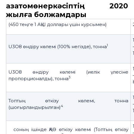
Қазатомөнеркәсіптің 2020
жылға болжамдары
(450 теңге 1 АҚШ доллары үшін курсымен)
1
U3O8 өндіру көлемі (100% негізде), тонна
U3O8 өндіру көлемі (иелік үлесіне
3
пропорционалды), тонна
Топтың өткізу көлемі, тонна
4
(шоғырландырылған)
соның ішінде ҚАӨ өткізу көлемі (Топтың өткізу