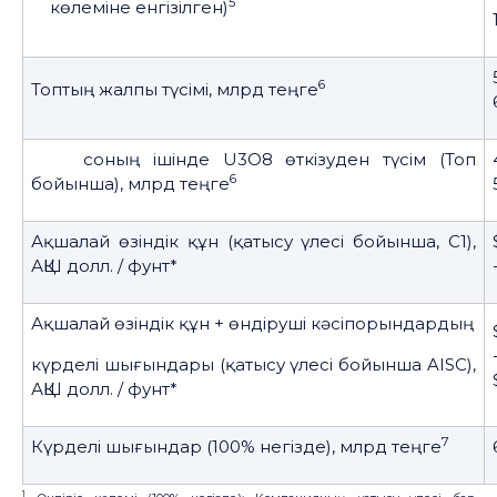
5
көлеміне енгізілген)
6
Топтың жалпы түсімі, млрд теңге
соның ішінде U3O8 өткізуден түсім (Топ
6
бойынша), млрд теңге
Ақшалай өзіндік құн (қатысу үлесі бойынша, C1),
АҚШ долл. / фунт*
Ақшалай өзіндік құн + өндіруші кәсіпорындардың
күрделі шығындары (қатысу үлесі бойынша AISC),
АҚШ долл. / фунт*
7
Күрделі шығындар (100% негізде), млрд теңге
1