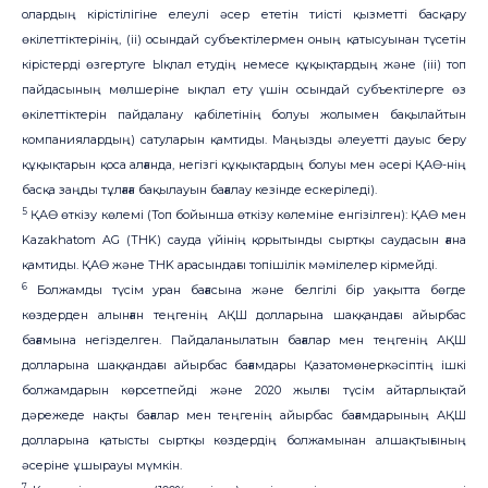
олардың кірістілігіне елеулі әсер ететін тиісті қызметті басқару
өкілеттіктерінің, (ii) осындай субъектілермен оның қатысуынан түсетін
кірістерді өзгертуге Ықпал етудің немесе құқықтардың және (iii) топ
пайдасының мөлшеріне ықпал ету үшін осындай субъектілерге өз
өкілеттіктерін пайдалану қабілетінің болуы жолымен бақылайтын
компаниялардың) сатуларын қамтиды. Маңызды әлеуетті дауыс беру
құқықтарын қоса алғанда, негізгі құқықтардың болуы мен әсері ҚАӨ-нің
басқа заңды тұлғаға бақылауын бағалау кезінде ескеріледі).
5
ҚАӨ өткізу көлемі (Топ бойынша өткізу көлеміне енгізілген): ҚАӨ мен
Kazakhatom AG (THK) сауда үйінің қорытынды сыртқы саудасын ғана
қамтиды. ҚАӨ және THK арасындағы топішілік мәмілелер кірмейді.
6
Болжамды түсім уран бағасына және белгілі бір уақытта бөгде
көздерден алынған теңгенің АҚШ долларына шаққандағы айырбас
бағамына негізделген. Пайдаланылатын бағалар мен теңгенің АҚШ
долларына шаққандағы айырбас бағамдары Қазатомөнеркәсіптің ішкі
болжамдарын көрсетпейді және 2020 жылғы түсім айтарлықтай
дәрежеде нақты бағалар мен теңгенің айырбас бағамдарының АҚШ
долларына қатысты сыртқы көздердің болжамынан алшақтығының
әсеріне ұшырауы мүмкін.
7