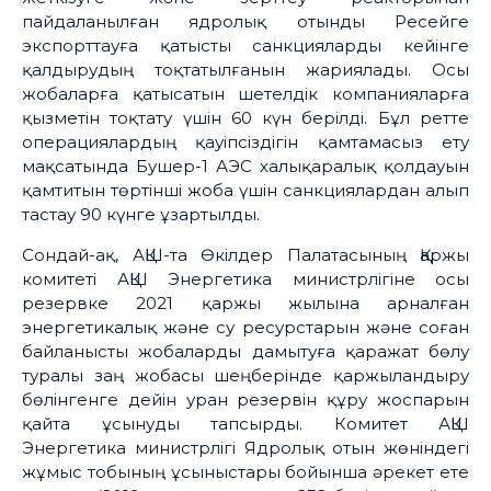
пайдаланылған ядролық отынды Ресейге
экспорттауға қатысты санкцияларды кейінге
қалдырудың тоқтатылғанын жариялады. Осы
жобаларға қатысатын шетелдік компанияларға
қызметін тоқтату үшін 60 күн берілді. Бұл ретте
операциялардың қауіпсіздігін қамтамасыз ету
мақсатында Бушер-1 АЭС халықаралық қолдауын
қамтитын төртінші жоба үшін санкциялардан алып
тастау 90 күнге ұзартылды.
Сондай-ақ, АҚШ-та Өкілдер Палатасының Қаржы
комитеті АҚШ Энергетика министрлігіне осы
резервке 2021 қаржы жылына арналған
энергетикалық және су ресурстарын және соған
байланысты жобаларды дамытуға қаражат бөлу
туралы заң жобасы шеңберінде қаржыландыру
бөлінгенге дейін уран резервін құру жоспарын
қайта ұсынуды тапсырды. Комитет АҚШ
Энергетика министрлігі Ядролық отын жөніндегі
жұмыс тобының ұсыныстары бойынша әрекет ете