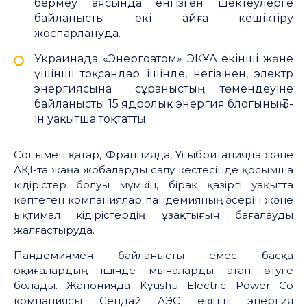
бермеу аясында енгізген шектеулерге
байланысты екі айға кешіктіру
жоспарлануда.
Украинада «Энергоатом» ЭКҰА екінші және
үшінші тоқсандар ішінде, негізінен, электр
энергиясына сұраныстың төмендеуіне
байланысты 15 ядролық энергия блогының 3-
ін уақытша тоқтатты.
Сонымен қатар, Францияда, Ұлыбританияда және
АҚШ-та жаңа жобаларды салу кестесінде қосымша
кідірістер болуы мүмкін, бірақ қазіргі уақытта
көптеген компаниялар пандемияның әсерін және
ықтимал кідірістердің ұзақтығын бағалауды
жалғастыруда.
Пандемиямен байланысты емес басқа
оқиғалардың ішінде мыналарды атап өтуге
болады. Жапонияда Kyushu Electric Power Co
компаниясы Сендай АЭС екінші энергия