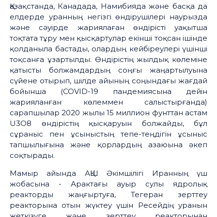
Қазақстанда, Канадада, Намибияда және басқа да
елдерде уранның негізгі өндірушілері наурызда
және сәуірде жариялаған өндірісті уақытша
тоқтата тұру мен қысқартулар екінші тоқсан ішінде
қолданыла бастады, олардың кейбіреулері үшінші
тоқсанға ұзартылды. Өндірістің жылдық көлеміне
қатысты болжамдардың соңғы жаңартылуына
сүйене отырып, шілде айының соңындағы жағдай
бойынша (COVID-19 пандемиясына дейін
жарияланған көлеммен салыстырғанда)
сарапшылар 2020 жылы 15 миллион фунттан астам
U3O8 өндірістің қысқаруын болжайды, бұл
сұраныс пен ұсыныстың тепе-теңдігін ұсыныс
тапшылығына және қорлардың азаюына әкеп
соқтырады.
Мамыр айында АҚШ Әкімшілігі Иранның үш
жобасына - Арактағы ауыр сулы ядролық
реакторды жаңғыртуға, Тегеран зерттеу
реакторына отын жүктеу үшін Ресейдің уранын
жеткізуге және зерттеу реакторынан