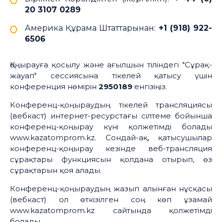
20 3107 0289
Америка Құрама Штаттарынан:
+1 (918) 922-
6506
Қоңырауға қосылу және ағылшын тіліндегі "Сұрақ-
жауап" сессиясына тікелей қатысу үшін
конференция нөмірін
2950189
енгізіңіз.
Конференц-қоңыраудың тікелей трансляциясы
(вебкаст) интернет-ресурстағы сілтеме бойынша
конференц-қоңырау күні қолжетімді болады
www.kazatomprom.kz. Сондай-ақ, қатысушылар
конференц-қоңырау кезінде веб-трансляция
сұрақтары функциясын қолдана отырып, өз
сұрақтарын қоя алады.
Конференц-қоңыраудың жазып алынған нұсқасы
(вебкаст) ол өткізілген соң көп ұзамай
www.kazatomprom.kz сайтында қолжетімді
болады.