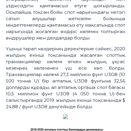
үздіксіздігін қамтамасыз етуге шоғырланды.
Осылайша, тоқсан бойы спот нарығындағы негізгі
сатып алушылар жеткізілім бойынша
міндеттемелерді қамтамасыз ету мақсатында спот
нарығында жоғалған өндіріс көлемін толтырған
өндірушілер мен делдалдар болды.
Үшінші тарап көздерінің деректеріне сәйкес, 2020
жылдың екінші тоқсанында жасалған споттық
транзакциялар көлемі өткен жылдың ұқсас
кезеңінің көлемінен үш есе көп болды.
Транзакциялар көлемі 27,3 миллион фунт U3O8 (10
500 тонна U) бір апталық U3O8 фунтына 32,56
долларды құрады, ал апталық орташа спот бағасы
10,5 миллион фунт U3O8 (4 050 тонна U)-бен
салыстырғанда 2019 жылдың екінші тоқсанында $
24,88 / фунт U3O8 деңгейінде болды.