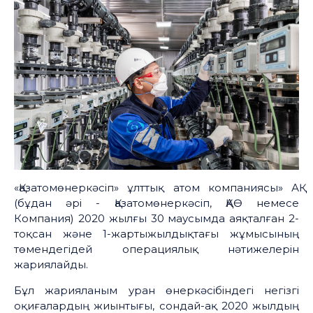
«Қазатомөнеркәсіп» ұлттық атом компаниясы» АҚ
(бұдан әрі - Қазатомөнеркәсіп, ҚАӨ немесе
Компания) 2020 жылғы 30 маусымда аяқталған 2-
тоқсан және 1-жартыжылдықтағы жұмысының
төмендегідей операциялық нәтижелерін
жариялайды.
Бұл жарияланым уран өнеркәсібіндегі негізгі
оқиғалардың жиынтығы, сондай-ақ 2020 жылдың