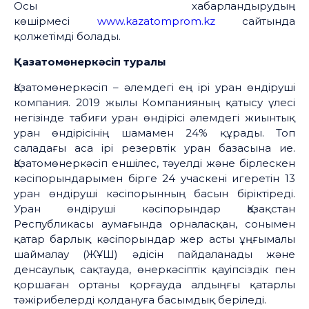
Осы хабарландырудың
көшірмесі
www.kazatomprom.kz
сайтында
қолжетімді болады.
Қазатомөнеркәсіп туралы
Қазатомөнеркәсіп – әлемдегі ең ірі уран өндіруші
компания. 2019 жылы Компанияның қатысу үлесі
негізінде табиғи уран өндірісі әлемдегі жиынтық
уран өндірісінің шамамен 24% құрады. Топ
саладағы аса ірі резервтік уран базасына ие.
Қазатомөнеркәсіп еншілес, тәуелді және бірлескен
кәсіпорындарымен бірге 24 учаскені игеретін 13
уран өндіруші кәсіпорынның басын біріктіреді.
Уран өндіруші кәсіпорындар Қазақстан
Республикасы аумағында орналасқан, сонымен
қатар барлық кәсіпорындар жер асты ұңғымалы
шаймалау (ЖҰШ) әдісін пайдаланады және
денсаулық сақтауда, өнеркәсіптік қауіпсіздік пен
қоршаған ортаны қорғауда алдыңғы қатарлы
тәжірибелерді қолдануға басымдық беріледі.