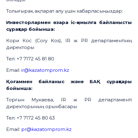
Толығырақ ақпарат алу үшін хабарласыңыздар:
Инвесторлармен өзара іс-қимылға байланысты
сұрақтар бойынша:
Кори Кос (Cory Kos), IR ж PR департаментінің
директоры
Тел: +7 7172 45 81 80
Email:
ir@kazatomprom.kz
Қоғаммен байланыс және БАҚ сұрақтары
бойынша:
Торғын Мукаева, IR ж PR департаменті
директорының орынбасары
Тел: +7 7172 45 80 63
Email:
pr@kazatomprom.kz