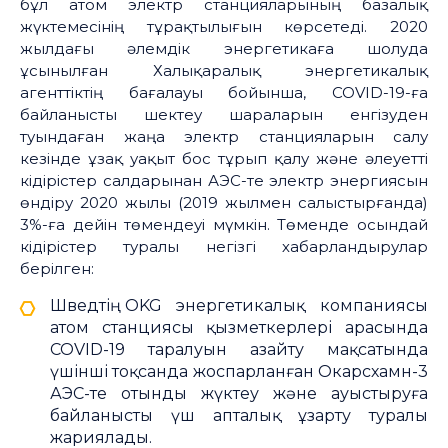
бұл атом электр станцияларының базалық
жүктемесінің тұрақтылығын көрсетеді. 2020
жылдағы әлемдік энергетикаға шолуда
ұсынылған Халықаралық энергетикалық
агенттіктің бағалауы бойынша, COVID-19-ға
байланысты шектеу шараларын енгізуден
туындаған жаңа электр станцияларын салу
кезінде ұзақ уақыт бос тұрып қалу және әлеуетті
кідірістер салдарынан АЭС-те электр энергиясын
өндіру 2020 жылы (2019 жылмен салыстырғанда)
3%-ға дейін төмендеуі мүмкін. Төменде осындай
кідірістер туралы негізгі хабарландырулар
берілген:
Шведтің OKG энергетикалық компаниясы
атом станциясы қызметкерлері арасында
COVID-19 таралуын азайту мақсатында
үшінші тоқсанда жоспарланған Окарсхамн-3
АЭС-те отынды жүктеу және ауыстыруға
байланысты үш апталық ұзарту туралы
жариялады.