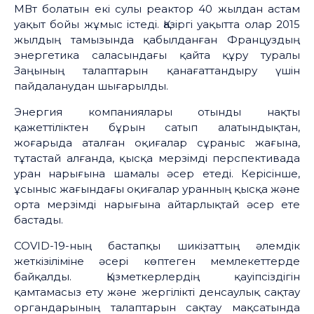
МВт болатын екі сулы реактор 40 жылдан астам
уақыт бойы жұмыс істеді. Қазіргі уақытта олар 2015
жылдың тамызында қабылданған Француздың
энергетика саласындағы қайта құру туралы
Заңының талаптарын қанағаттандыру үшін
пайдаланудан шығарылды.
Энергия компаниялары отынды нақты
қажеттіліктен бұрын сатып алатындықтан,
жоғарыда аталған оқиғалар сұраныс жағына,
тұтастай алғанда, қысқа мерзімді перспективада
уран нарығына шамалы әсер етеді. Керісінше,
ұсыныс жағындағы оқиғалар уранның қысқа және
орта мерзімді нарығына айтарлықтай әсер ете
бастады.
COVID-19-ның бастапқы шикізаттың әлемдік
жеткізіліміне әсері көптеген мемлекеттерде
байқалды. Қызметкерлердің қауіпсіздігін
қамтамасыз ету және жергілікті денсаулық сақтау
органдарының талаптарын сақтау мақсатында