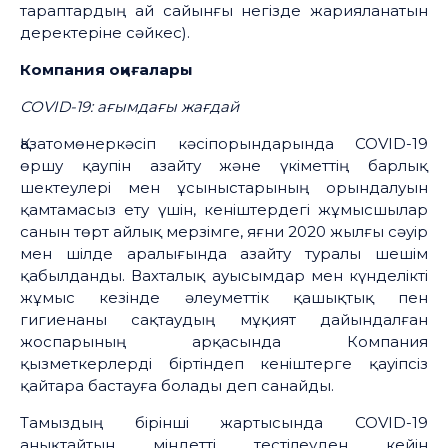
тараптардың ай сайынғы негізде жарияланатын
деректеріне сәйкес).
Компания
оқиғалары
COVID-19:
ағымдағы
жағдай
Қазатомөнеркәсіп кәсіпорындарында COVID-19
өршу қаупін азайту және үкіметтің барлық
шектеулері мен ұсыныстарының орындалуын
қамтамасыз ету үшін, кеніштердегі жұмысшылар
санын төрт айлық мерзімге, яғни 2020 жылғы сәуір
мен шілде аралығында азайту туралы шешім
қабылданды. Вахталық ауысымдар мен күнделікті
жұмыс кезінде әлеуметтік қашықтық пен
гигиенаны сақтаудың мұқият дайындалған
жоспарының арқасында Компания
қызметкерлерді біртіндеп кеніштерге қауіпсіз
қайтара бастауға болады деп санайды.
Тамыздың бірінші жартысында COVID-19
анықтайтын міндетті тестілеуден кейін