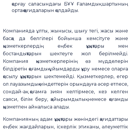
қорғау саласындағы БҰҰ Ғаламдық шартының
ортақ қағидаларын қолдайды.
Компанияда ұлты, жынысы, шығу тегі, жасы және
басқа да белгілері бойынша кемсітуге және
қызметкерлердің еңбек құқықтары мен
бостандықтарын шектеуге жол берілмейді.
Компания қызметкерлерінің өз мүдделерін
білдіретін қоғамдық ұйымдарды құру немесе оларға
қосылу құқықтарын шектемейді. Қызметкерлер, егер
ол лауазымдық міндеттерін орындауға әсер етпесе,
сондай-ақ қоғамға зиян келтірмесе, кез келген
саяси, білім беру, қайырымдылық немесе қоғамдық
қызметпен айналыса алады.
Компанияның адам құқықтары жөніндегі қағидаттары
еңбек жағдайларын, іскерлік этиканы, әлеуметтік