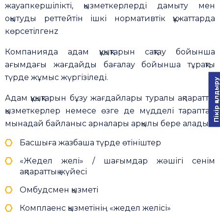
жауапкершілікті, қызметкерлерді дамыту мен
оқытуды реттейтін ішкі нормативтік құжаттарда
көрсетілгенz
Компанияда адам құқықтарын сақтау бойынша
ағымдағы жағдайды бағалау бойынша тұрақты
түрде жұмыс жүргізіледі.
Пікір қалдыру
Адам құқықтарын бұзу жағдайлары туралы ақпаратты
қызметкерлер немесе өзге де мүдделі тараптар
мынадай байланыс арналары арқылы бере алады:
Басшыға жазбаша түрде өтініштер
«Жедел желі» / шағымдар жәшігі сенім
ақпараттық жүйесі
Омбудсмен қызметі
Комплаенс қызметінің «жедел желісі»