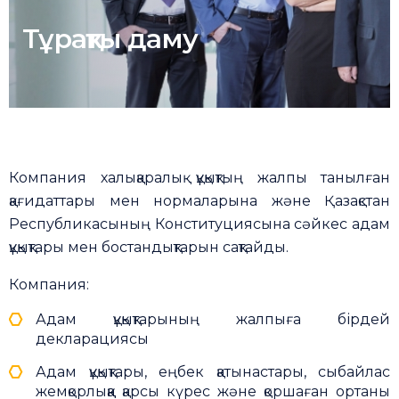
Тұрақты даму
Компания халықаралық құқықтың жалпы танылған
қағидаттары мен нормаларына және Қазақстан
Республикасының Конституциясына сәйкес адам
құқықтары мен бостандықтарын сақтайды.
Компания:
Адам құқықтарының жалпыға бірдей
декларациясы
Адам құқықтары, еңбек қатынастары, сыбайлас
жемқорлыққа қарсы күрес және қоршаған ортаны