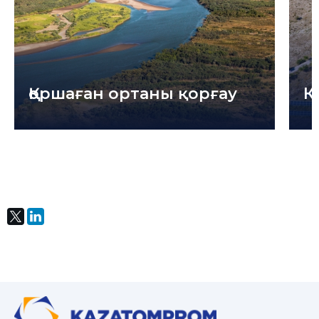
Қоршаған ортаны қорғау
К