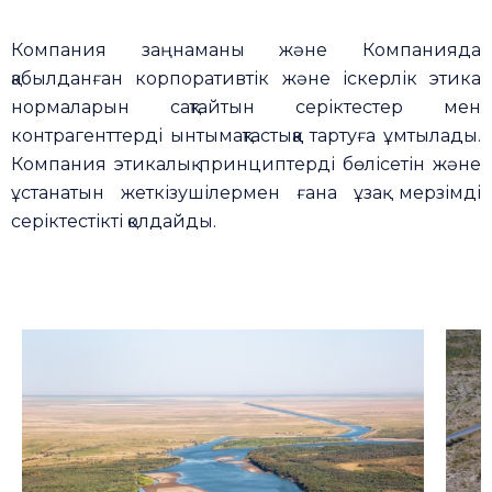
Компания заңнаманы және Компанияда
қабылданған корпоративтік және іскерлік этика
нормаларын сақтайтын серіктестер мен
контрагенттерді ынтымақтастыққа тартуға ұмтылады.
Компания этикалық принциптерді бөлісетін және
ұстанатын жеткізушілермен ғана ұзақ мерзімді
серіктестікті қолдайды.