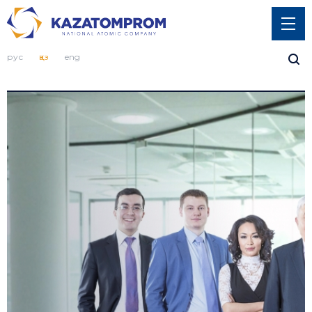
рус
қаз
eng