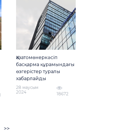
Қазатомөнеркәсіп
басқарма құрамындағы
өзгерістер туралы
хабарлайды
28 маусым
2024
18672
1
>>