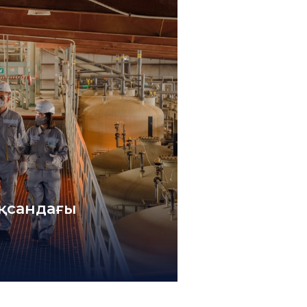
оқсандағы