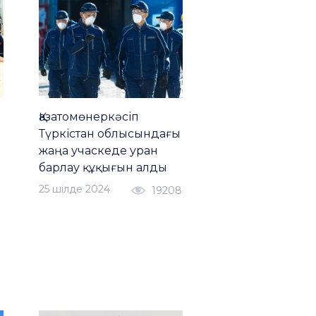
Қазатомөнеркәсіп
Түркістан облысындағы
жаңа учаскеде уран
барлау құқығын алды
25 шiлде 2024
19208