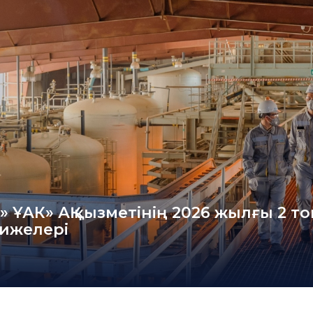
» ҰАК» АҚ қызметінің 2026 жылғы 2 т
ижелері