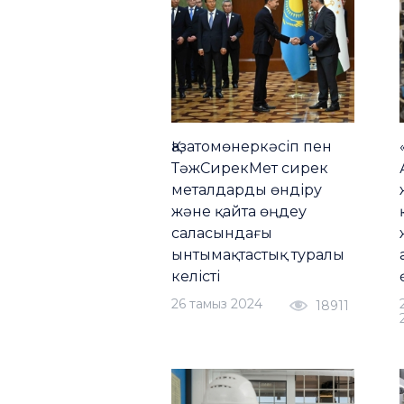
Қазатомөнеркәсіп пен
ТәжСирекМет сирек
металдарды өндіру
және қайта өңдеу
саласындағы
ынтымақтастық туралы
келісті
26 тамыз 2024
18911