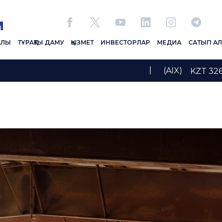
АЛЫ
ТҰРАҚТЫ ДАМУ
ҚЫЗМЕТ
ИНВЕСТОРЛАР
МЕДИА
САТЫП А
|
(AIX)
KZT 326