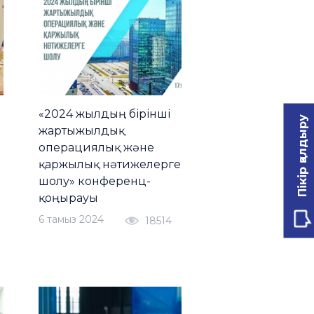
«2024 жылдың бірінші
Пікір қалдыру
жартыжылдық
операциялық және
қаржылық нәтижелерге
шолу» конференц-
қоңырауы
6 тамыз 2024
18514