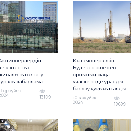
Акционерлердің
Қазатомөнеркәсіп
кезектен тыс
Буденовское кен
жиналысын өткізу
орнының жаңа
туралы хабарлама
учаскесінде уранды
барлау құқығын алды
11 қыркүйек
2024
13109
10 қыркүйек
2024
19699