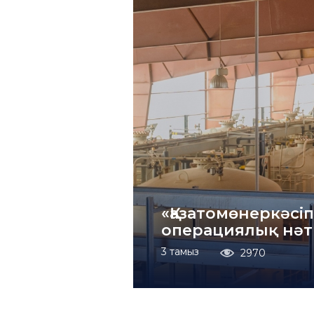
«Қазатомөнеркәсіп
операциялық нәт
3 тамыз
2970