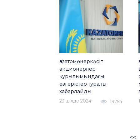
Қазатомөнеркәсіп
акционерлер
құрылымындағы
өзгерістер туралы
хабарлайды
23 шiлде 2024
19754
<<