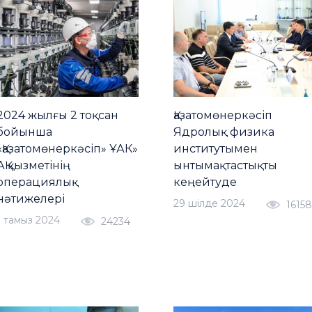
2024 жылғы 2 тоқсан
Қазатомөнеркәсіп
бойынша
Ядролық физика
«Қазатомөнеркәсіп» ҰАК»
институтымен
АҚ қызметінің
ынтымақтастықты
операциялық
кеңейтуде
нәтижелері
29 шiлде 2024
16158
1 тамыз 2024
24234