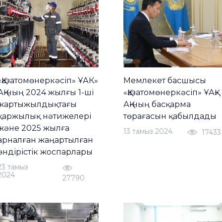
«Қазатомөнеркәсіп» ҰАК»
Мемлекет басшысы
АҚ-ның 2024 жылғы 1-ші
«Қазатомөнеркәсіп» ҰАҚ»
жартыжылдықтағы
АҚ-ның басқарма
қаржылық нәтижелері
төрағасын қабылдады
және 2025 жылға
13 тамыз 2024
17433
арналған жаңартылған
өндірістік жоспарлары
23 тамыз
2024
27790