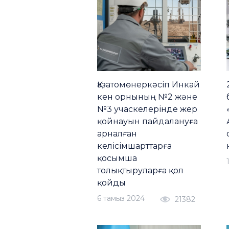
Қазатомөнеркәсіп Инкай
кен орнының №2 және
№3 учаскелерінде жер
қойнауын пайдалануға
арналған
келісімшарттарға
қосымша
толықтыруларға қол
қойды
6 тамыз 2024
21382