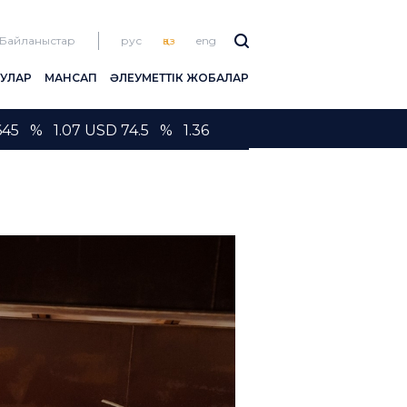
Байланыстар
рус
қаз
eng
ЛУЛАР
МАНСАП
ӘЛЕУМЕТТІК ЖОБАЛАР
45 % 1.07 USD 74.5 % 1.36