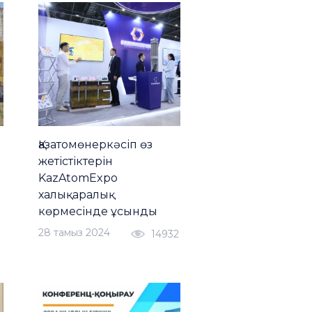
Қазатомөнеркәсіп өз
жетістіктерін
KazAtomExpo
халықаралық
көрмесінде ұсынды
28 тамыз 2024
14932