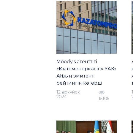
Moody's агенттігі
«Қазатомөнеркәсіп» ҰАК»
АҚ-ның эмитент
рейтингін көтерді
12 қыркүйек
2024
15105