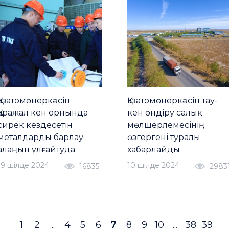
Қазатомөнеркәсіп
Қазатомөнеркәсіп тау-
Қаражал кен орнында
кен өндіру салық
сирек кездесетін
мөлшерлемесінің
металдарды барлау
өзгергені туралы
алаңын ұлғайтуда
хабарлайды
19 шiлде 2024
10 шiлде 2024
16835
2983
1
2
...
4
5
6
7
8
9
10
...
38
39